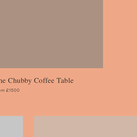
he Chubby Coffee Table
om £1500