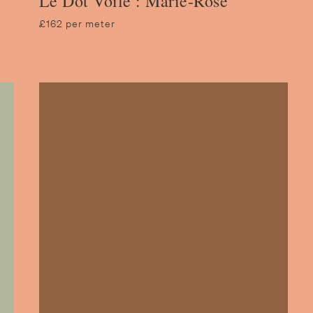
Le Dot Voile : Marie-Rose
£162 per meter