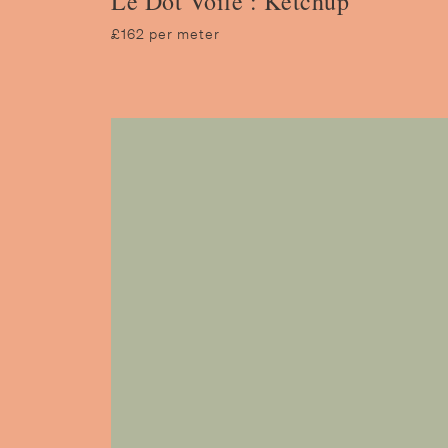
Le Dot Voile : Ketchup
£162 per meter