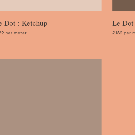
e Dot : Ketchup
Le Dot
82 per meter
£182 per 