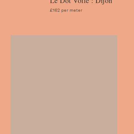
Le Dot Voile : Dijon
£162 per meter